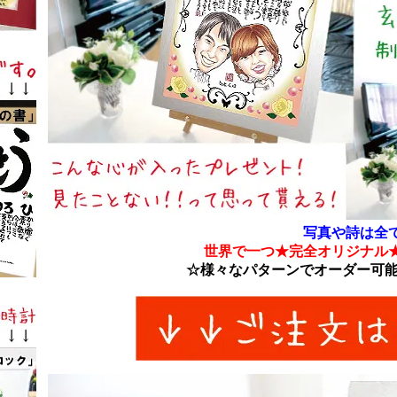
写真や詩は全
世界で一つ★完全オリジナル
☆様々なパターンでオーダー可能