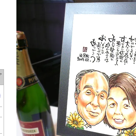
か
任
両