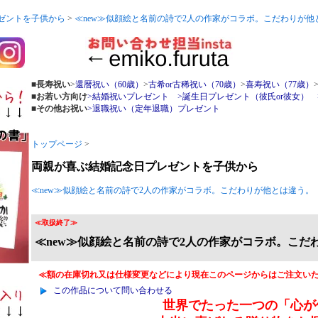
ゼントを子供から
>
≪new≫似顔絵と名前の詩で2人の作家がコラボ。こだわりが他
■長寿祝い
>
還暦祝い（60歳）
>
古希or古稀祝い（70歳）
>
喜寿祝い（77歳）
■お若い方向け
>結婚祝いプレゼント
>誕生日プレゼント（彼氏or彼女）
■その他お祝い
>退職祝い（定年退職）プレゼント
トップページ
>
両親が喜ぶ結婚記念日プレゼントを子供から
≪new≫似顔絵と名前の詩で2人の作家がコラボ。こだわりが他とは違う。
≪取扱終了≫
≪new≫似顔絵と名前の詩で2人の作家がコラボ。こだ
≪額の在庫切れ又は仕様変更などにより現在このページからはご注文い
この作品について問い合わせる
世界でたった一つの「心が