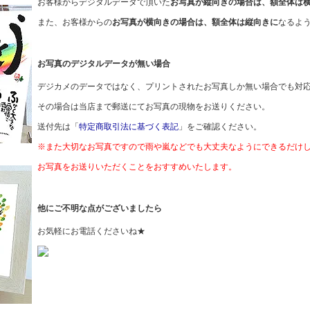
お客様からデジタルデータで頂いた
お写真が縦向きの場合は、額全体は
また、お客様からの
お写真が横向きの場合は、額全体は縦向きに
なるよ
お写真のデジタルデータが無い場合
デジカメのデータではなく、プリントされたお写真しか無い場合でも対
その場合は当店まで郵送にてお写真の現物をお送りください。
送付先は「
特定商取引法に基づく表記
」をご確認ください。
※また大切なお写真ですので雨や嵐などでも大丈夫なようにできるだけ
お写真をお送りいただくことをおすすめいたします。
他にご不明な点がございましたら
お気軽にお電話くださいね★