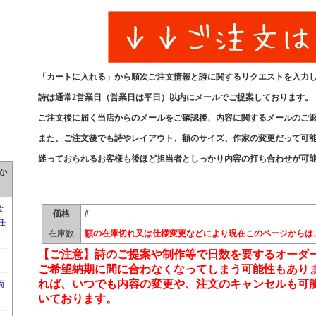
「カートに入れる」から順次ご注文情報と詩に関するリクエストを入力
詩は通常2営業日
（営業日は平日）以内にメールでご提案しております。
ご注文後に届く当店からのメールをご確認後、内容に関するメールのご
また、ご注文後でも詩やレイアウト、額のサイズ、作家の変更だって可
迷っておられるお客様も後ほど担当者としっかり内容の打ち合わせが可
か
会
価格
#
任
在庫数
額の在庫切れ又は仕様変更などにより現在このページからは
【ご注意】詩のご提案や制作等で日数を要するオーダ
ご希望納期に間に合わなくなってしまう可能性もあり
れば、いつでも内容の変更や、注文のキャンセルも可
両
いております。