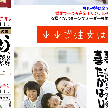
写真や詩は全
世界で一つ★完全オリジナル
☆様々なパターンでオーダー可能