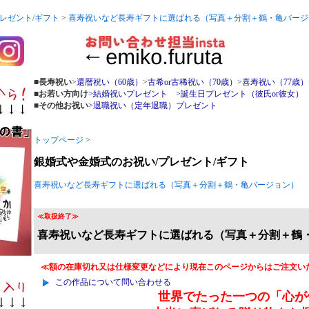
レゼント/ギフト
>
喜寿祝いなど長寿ギフトに選ばれる（写真＋分割＋鶴・亀バージ
■長寿祝い
>
還暦祝い（60歳）
>
古希or古稀祝い（70歳）
>
喜寿祝い（77歳）
■お若い方向け
>結婚祝いプレゼント
>誕生日プレゼント（彼氏or彼女）
■その他お祝い
>退職祝い（定年退職）プレゼント
トップページ
>
銀婚式や金婚式のお祝い/プレゼント/ギフト
喜寿祝いなど長寿ギフトに選ばれる（写真＋分割＋鶴・亀バージョン）
≪取扱終了≫
喜寿祝いなど長寿ギフトに選ばれる（写真＋分割＋鶴
≪額の在庫切れ又は仕様変更などにより現在このページからはご注文い
この作品について問い合わせる
世界でたった一つの「心が