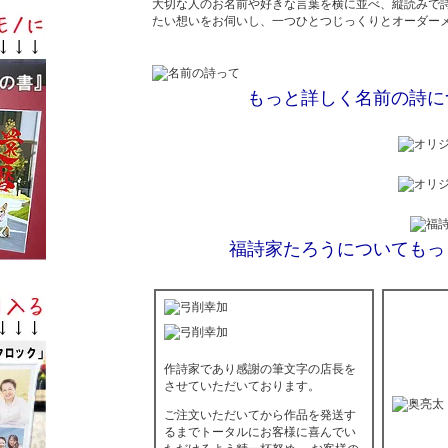
大切な人のお名前や好きな言葉を横に並べ、縦読みで詩
たい想いをお伺いし、一つひとつじっくりとオーダー
もっと詳しく名前の詩に
福詩家たろうについてもっ
作詩家であり感謝の筆文字の店長を
させていただいております。
ご注文いただいてから作品を発送す
るまでトータルにお客様に喜んでい