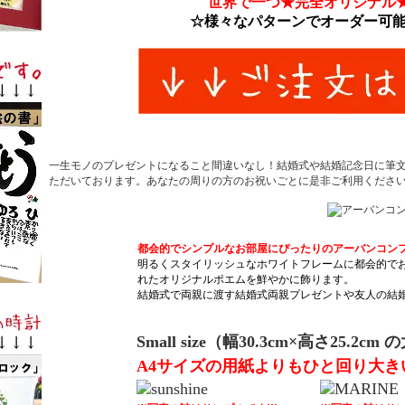
世界で一つ★完全オリジナル
☆様々なパターンでオーダー可能
一生モノのプレゼントになること間違いなし！結婚式や結婚記念日に筆
ただいております。あなたの周りの方のお祝いごとに是非ご利用くだ
都会的でシンプルなお部屋にぴったりのアーバンコン
明るくスタイリッシュなホワイトフレームに都会的で
れたオリジナルポエムを鮮やかに飾ります。
結婚式で両親に渡す結婚式両親プレゼントや友人の結
Small size（幅30.3cm×高さ25.
A4サイズの用紙よりもひと回り大き