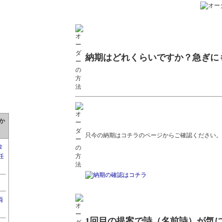
納期はどれくらいですか？急ぎに
か
只今の納期はコチラのページからご確認ください。
会
任
両
1回目の提案で詩（名前詩）が気