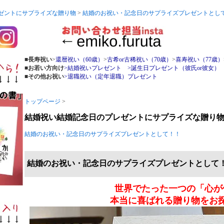
ゼントにサプライズな贈り物
>
結婚のお祝い・記念日のサプライズプレゼントとし
■長寿祝い
>
還暦祝い（60歳）
>
古希or古稀祝い（70歳）
>
喜寿祝い（77歳）
■お若い方向け
>結婚祝いプレゼント
>誕生日プレゼント（彼氏or彼女）
■その他お祝い
>退職祝い（定年退職）プレゼント
トップページ
>
結婚祝い結婚記念日のプレゼントにサプライズな贈り
結婚のお祝い・記念日のサプライズプレゼントとして！！
結婚のお祝い・記念日のサプライズプレゼントとして
世界でたった一つの「心が
本当に喜ばれる贈り物をお