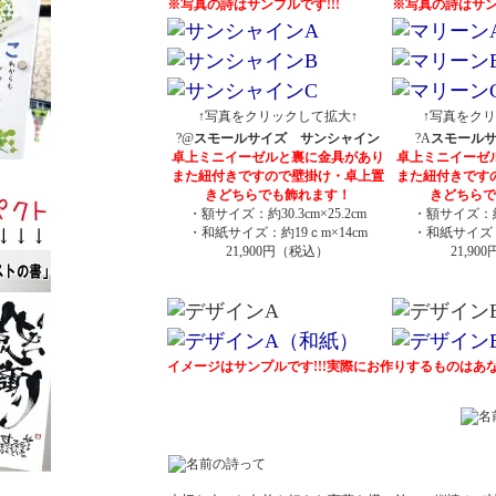
※写真の詩はサンプルです!!!
※写真の詩はサンプ
↑写真をクリックして拡大↑
↑写真をクリ
?@
スモールサイズ サンシャイン
?A
スモール
卓上ミニイーゼルと裏に金具があり
卓上ミニイーゼ
また紐付きですので壁掛け・卓上置
また紐付きです
きどちらでも飾れます！
きどちらで
・額サイズ：約30.3cm×25.2cm
・額サイズ：約30
・和紙サイズ：約19ｃm×14cm
・和紙サイズ：
21,900円（税込）
21,9
イメージはサンプルです!!!実際にお作りするものは