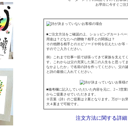
お早目に今すぐご注
■ご注文方法をご確認の上、ショッピングカートペー
用途は？どなたへの贈物？相手との関係は？
その他贈る相手とのエピソードや何を伝えたいか等
すのでご入力ください。
例）これまで仕事一筋で頑張ってきて家族を支えて
す。これからは父の充実した第二の人生をと思って
なかよしたか」で名前の詩を作ってください。父の誕生
と詩の最後に入れてください。
■備考欄に記入していただいた内容を元に、2～3営
からご提案させていただきます。
※言葉（詩）のご提案は２案となります。万が一お
大４案まで可能です。
注文方法に関する詳細