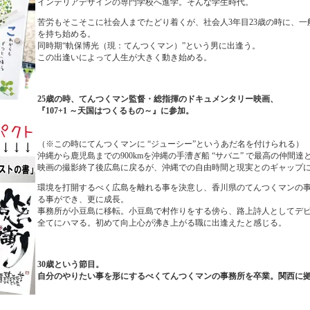
インテリアデザインの専門学校へ進学。そんな学生時代。
苦労もそこそこに社会人までたどり着くが、社会人3年目23歳の時に、一
を持ち始める。
同時期“軌保博光（現：てんつくマン）”という男に出逢う。
この出逢いによって人生が大きく動き始める。
25歳の時、てんつくマン監督・総指揮のドキュメンタリー映画、
『107+1 ～天国はつくるもの～』に参加。
（※この時にてんつくマンに “ジューシー”というあだ名を付けられる）
沖縄から鹿児島までの900kmを沖縄の手漕ぎ船 “サバニ” で最高の仲
映画の撮影終了後広島に戻るが、沖縄での自由時間と現実とのギャップ
環境を打開するべく広島を離れる事を決意し、香川県のてんつくマンの
る事ができ、更に成長。
事務所が小豆島に移転。小豆島で村作りをする傍ら、路上詩人としてデ
全てにハマる。初めて向上心が沸き上がる職に出逢えたと感じる。
30歳という節目。
自分のやりたい事を形にするべくてんつくマンの事務所を卒業。関西に