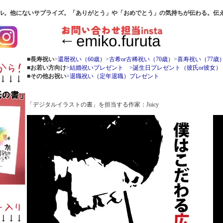
ル。他にないサプライズ。「ありがとう」や「おめでとう」の気持ちが伝わる。伝
■長寿祝い
>
還暦祝い（60歳）
>
古希or古稀祝い（70歳）
>
喜寿祝い（77歳
■お若い方向け
>結婚祝いプレゼント
>誕生日プレゼント（彼氏or彼女）
■その他お祝い
>退職祝い（定年退職）プレゼント
「デジタルイラストの書」を担当する作家：Juicy