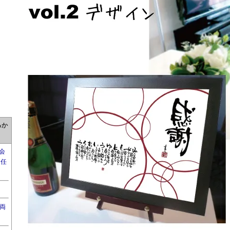
るか
会
退任
両