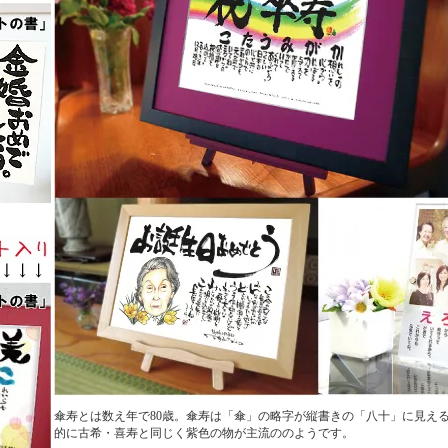
傘寿とは数え年で80歳。傘寿は「傘」の略字が縦書きの「八十」に見え
的に古希・喜寿と同じく紫色の物が主流ののようです。