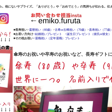
ル。他にないサプライズ。「ありがとう」や「おめでとう」の気持ちが伝わる。伝
■長寿祝い
>
還暦祝い（60歳）
>
古希or古稀祝い（70歳）
>
喜寿祝い（77歳
■お若い方向け
>結婚祝いプレゼント
>誕生日プレゼント（彼氏or彼女）
■その他お祝い
>退職祝い（定年退職）プレゼント
傘寿のお祝いや卒寿のお祝いなど、長寿ギフト